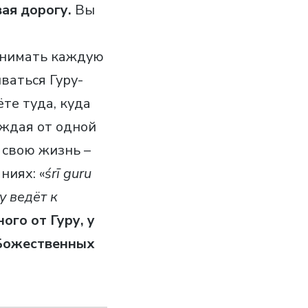
ая дорогу.
Вы
онимать каждую
ваться Гуру-
те туда, куда
уждая от одной
 свою жизнь –
ниях: «
śrī guru
у ведёт к
ого от Гуру, у
 Божественных