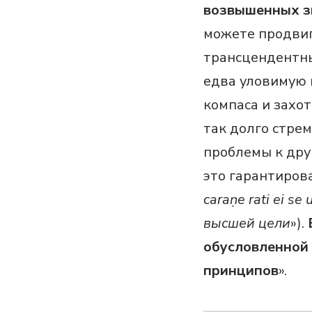
возвышенных зн
можете продвига
трансцендентны
едва уловимую и
компаса и захот
так долго стре
проблемы к дру
это гарантирова
caraṇe rati ei se
высшей цели
»).
обусловленной
принципов
».