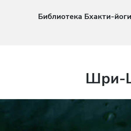
Библиотека Бхакти-йог
Шри-Ш