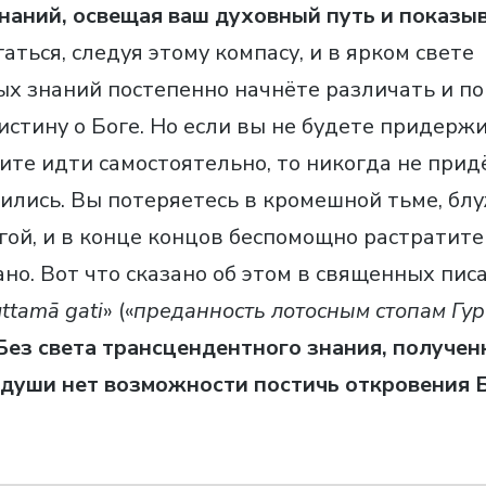
аний, освещая ваш духовный путь и показыв
ться, следуя этому компасу, и в ярком свете
х знаний постепенно начнёте различать и п
стину о Боге. Но если вы не будете придержи
ите идти самостоятельно, то никогда не придё
мились. Вы потеряетесь в кромешной тьме, бл
гой, и в конце концов беспомощно растратите
но. Вот что сказано об этом в священных писа
 uttamā gati
» («
преданность лотосным стопам Гур
Без света трансцендентного знания, полученн
 души нет возможности постичь откровения