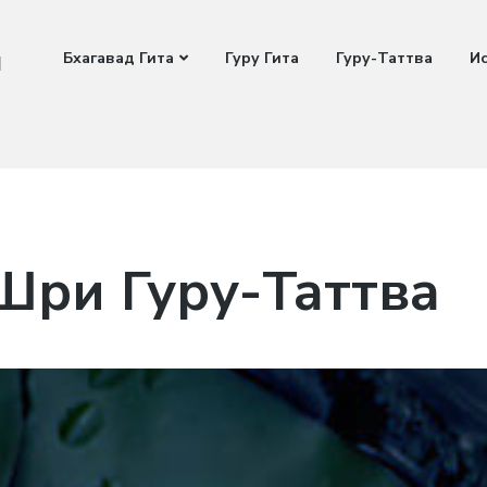
и
Бхагавад Гита
Гуру Гита
Гуру-Таттва
И
ри Гуру-Таттва