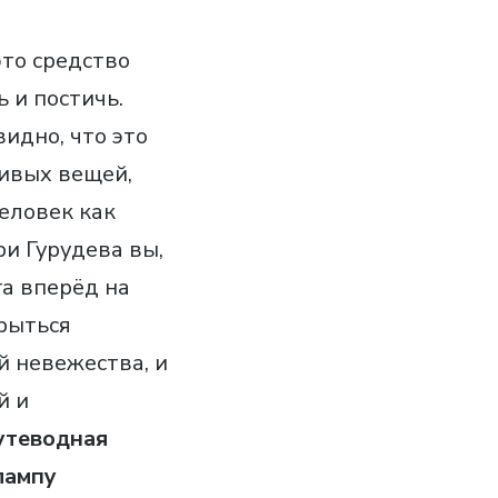
это средство
 и постичь.
идно, что это
сивых вещей,
человек как
и Гурудева вы,
га вперёд на
крыться
 невежества, и
й и
утеводная
лампу