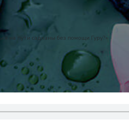
ся на пути садханы без помощи Гуру?»