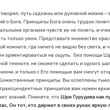
 говорил, путь садханы или духовной жизни – 
й о Боге. Принципы Бога очень трудно понять
льными органами чувств их не понять, и очев
ть только умом. Представьте множество кра
й комнате, где ничего не видно без света, и 
н ориентироваться на ощупь. Без помощи Шр
ной темноте, не сможете сделать и одного ша
жизни, и только с Его помощью вам смогут от
ожественные принципы. Вы ослеплены тьмой
трансцендентных принципов вам нужен ярки
ет знаний. Помните, что
Шри Гурудева как п
пас, Он тот, кто держит в своих руках яркую 