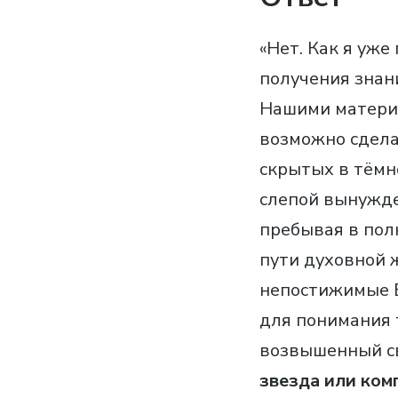
«Нет. Как я уже
получения знани
Нашими материа
возможно сдела
скрытых в тёмно
слепой вынужде
пребывая в пол
пути духовной 
непостижимые Б
для понимания 
возвышенный св
звезда или ком