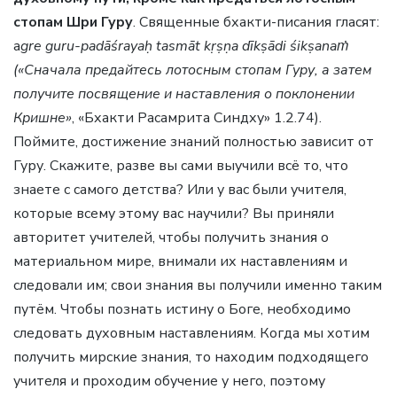
стопам Шри Гуру
. Священные бхакти-писания гласят:
a
gre guru-padāśrayaḥ tasmāt kṛṣṇa dīkṣādi śikṣanaṁ
(«Сначала предайтесь лотосным стопам Гуру, а затем
получите посвящение и наставления о поклонении
Кришне»
, «Бхакти Расамрита Синдху» 1.2.74).
Поймите, достижение знаний полностью зависит от
Гуру. Скажите, разве вы сами выучили всё то, что
знаете с самого детства? Или у вас были учителя,
которые всему этому вас научили? Вы приняли
авторитет учителей, чтобы получить знания о
материальном мире, внимали их наставлениям и
следовали им; свои знания вы получили именно таким
путём. Чтобы познать истину о Боге, необходимо
следовать духовным наставлениям. Когда мы хотим
получить мирские знания, то находим подходящего
учителя и проходим обучение у него, поэтому