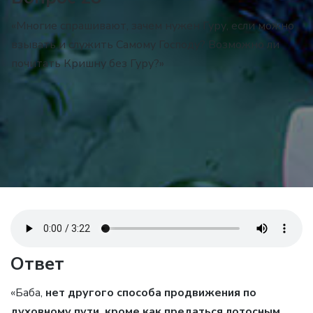
«Многие спрашивают, зачем нужен Гуру, если можно
взывать и служить Самому Господу? Возможно ли
почитать Кришну без Гуру?»
Ответ
«Баба,
нет другого способа продвижения по
духовному пути, кроме как предаться лотосным